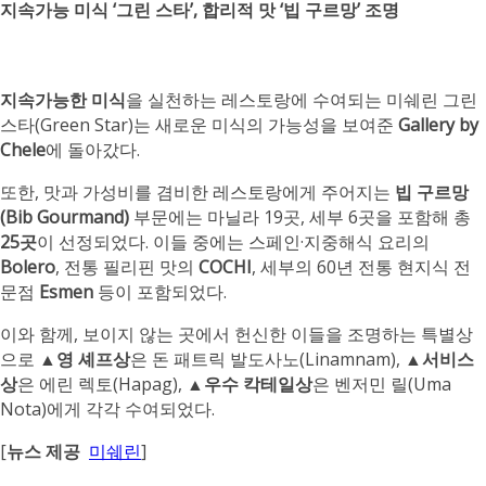
지속가능 미식 ‘그린 스타’, 합리적 맛 ‘빕 구르망’ 조명
지속가능한 미식
을 실천하는 레스토랑에 수여되는 미쉐린 그린
스타(Green Star)는 새로운 미식의 가능성을 보여준
Gallery by
Chele
에 돌아갔다.
또한, 맛과 가성비를 겸비한 레스토랑에게 주어지는
빕 구르망
(Bib Gourmand)
부문에는 마닐라 19곳, 세부 6곳을 포함해 총
25곳
이 선정되었다. 이들 중에는 스페인·지중해식 요리의
Bolero
, 전통 필리핀 맛의
COCHI
, 세부의 60년 전통 현지식 전
문점
Esmen
등이 포함되었다.
이와 함께, 보이지 않는 곳에서 헌신한 이들을 조명하는 특별상
으로 ▲
영 셰프상
은 돈 패트릭 발도사노(Linamnam), ▲
서비스
상
은 에린 렉토(Hapag), ▲
우수 칵테일상
은 벤저민 릴(Uma
Nota)에게 각각 수여되었다.
[
뉴스 제공
미쉐린
]