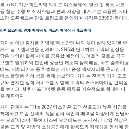
롤, ccNC 기반 파노라믹 와이드 디스플레이, 열선 및 통풍 시트
등 첨단 주행 보조 시스템과 편의 사양을 대거 기본 적용했다. 타
스만 오픈베드는 단일 트림으로 운영되며 가격은 3399만원이다.
라이프스타일 연계 마케팅 및 커스터마이징 서비스 확대
기아는 이번 출시를 기념해 ‘타스만엔 나의 삶이 실려 있다’를 주
제로 광고 캠페인을 전개하고, SNS와 연계하여 고객의 일상을
담은 다양한 활용 사례를 공유할 예정이다. 아울러 글로벌 공구
브랜드 밀워키와 협업해 싱글탑 캐노피 몰리패널, 하프 슬라이딩
베드, 서치라이트 등 차별화된 기아 순정 액세서리를 온라인 커
머스 플랫폼 기아 샵을 통해 선보인다. 기아는 전국의 기아 오토
큐와 연계한 장착 서비스를 시행해 고객의 커스터마이징 편의성
을 높이고, 향후 애프터마켓 용품 종류를 지속적으로 확대해 나
갈 계획이다.
기아 관계자는 “The 2027 타스만은 고객 선호도가 높은 사양을
확대하고 트림 선택의 폭을 넓혀 픽업의 매력을 다양하게 전달하
는 모델”이라며 “특히 타스만 오픈베드는 도서·산간 작업 현장은
물론 교외 및 지방의 소상공인에게 활용도와 경제성을 동시에 충