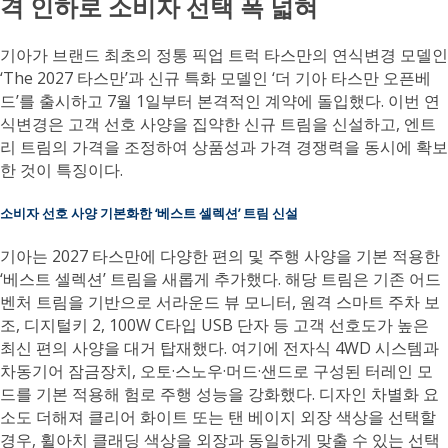
격 인하로 소비자 선택 폭 넓혀
기아가 브랜드 최초의 정통 픽업 트럭 타스만의 연식변경 모델인
‘The 2027 타스만’과 신규 특화 모델인 ‘더 기아 타스만 오픈베
드’를 출시하고 7월 1일부터 본격적인 계약에 돌입했다. 이번 연
식변경은 고객 선호 사양을 집약한 신규 트림을 신설하고, 엔트
리 트림의 가격을 조정하여 상품성과 가격 경쟁력을 동시에 확보
한 것이 특징이다.
소비자 선호 사양 기본화한 ‘베스트 셀렉션’ 트림 신설
기아는 2027 타스만에 다양한 편의 및 주행 사양을 기본 적용한
‘베스트 셀렉션’ 트림을 새롭게 추가했다. 해당 트림은 기존 어드
벤처 트림을 기반으로 서라운드 뷰 모니터, 원격 스마트 주차 보
조, 디지털키 2, 100W C타입 USB 단자 등 고객 선호도가 높은
최신 편의 사양을 대거 탑재했다. 여기에 전자식 4WD 시스템과
차동기어 잠금장치, 오토·스노우·머드·샌드로 구성된 터레인 모
드를 기본 적용해 험로 주행 성능을 강화했다. 디자인 차별화 요
소도 더해져 클리어 화이트 또는 탠 베이지 외장 색상을 선택할
경우, 휠아치 클래딩 색상을 외장과 동일하게 맞출 수 있는 선택