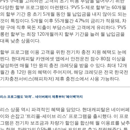
PV5 구매를 고려하는 고객의 초기 비용 부담을 덜어주기 위한
다양한 할부 프로그램이 마련됐다. ‘PV5 5-제로 할부’는 60개월
의 할부 기간 중 초기 5개월 동안 월 납입금을 내지 않아도 되는
것이 특징이다. 5개월 이후 55개월간 4.7%의 금리가 적용돼, 차
량 구매 직후 목돈 지출이 부담스러운 고객에게 유리하다. ‘PV5
롱런 할부’는 최장 120개월까지 할부 기간을 늘려 월 납입금을
대폭 낮춘 상품이다.
할부 프로그램 이용 고객을 위한 전기차 충전 지원 혜택도 눈에
띈다. 현대캐피탈 카앤에셋 앱에서 안전운전 점수 80점 이상을
달성하면 매월 1만 원의 충전 크레딧을 받을 수 있다. 최대 12개
월간 총 12만 원의 혜택이 주어지며, 해당 크레딧은 전국 한국전
기차충전서비스(해피차저) 제휴 충전소에서 사용 가능하다.
리스 프로그램도 ‘파격’… 네이버페이 제휴부터 ‘페이백’까지
리스 상품 역시 파격적인 혜택을 담았다. 현대캐피탈은 네이버페
이와 손잡고 ‘트리플-세이브 리스’ 프로그램을 출시했다. 이 프로
그램은 전기차 보조금과 차량가 할인을 합산해 월 이용료를 낮추
는 한편, 차량가의 0.5%를 네이버 포인트로 추가 적립해준다. 특